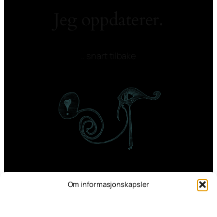
Jeg oppdaterer.
.. snart tilbake
Om informasjonskapsler