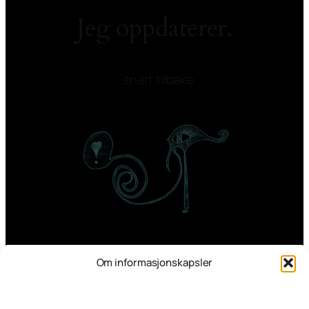
Jeg oppdaterer.
.. snart tilbake
Om informasjonskapsler