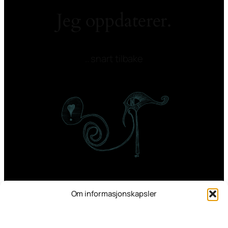
Jeg oppdaterer.
.. snart tilbake
Om informasjonskapsler