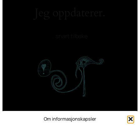
Jeg oppdaterer.
.. snart tilbake
Om informasjonskapsler